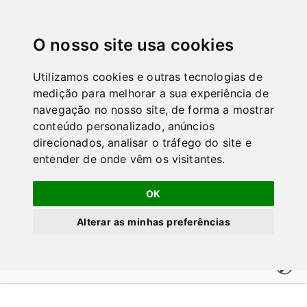
GuiaPT
|||
O nosso site usa cookies
Home
Service establishment em Lisboa
Baby Bambi
Utilizamos cookies e outras tecnologias de
Accessories
medição para melhorar a sua experiência de
Baby Bambi
navegação no nosso site, de forma a mostrar
conteúdo personalizado, anúncios
Accessories em
direcionados, analisar o tráfego do site e
Lisboa
entender de onde vêm os visitantes.
Service establishment
Loja de artigos para bebés
OK
- Nossa Senhora de Fátima
Alterar as minhas preferências
Lisboa / Lisboa - 1600-198
937 180 883