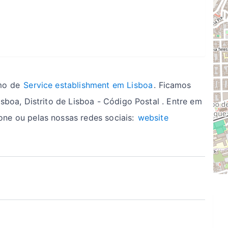
mo de
Service establishment em Lisboa
. Ficamos
sboa, Distrito de Lisboa - Código Postal . Entre em
ne ou pelas nossas redes sociais:
website