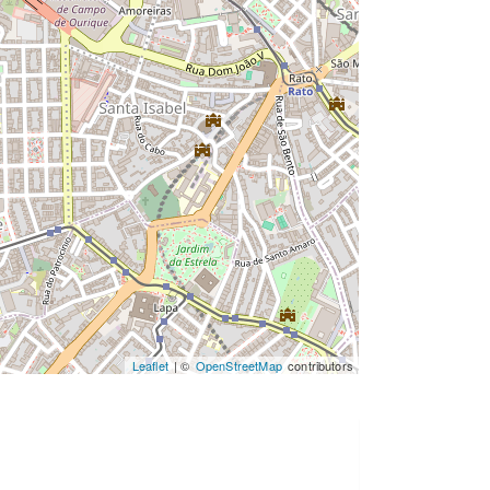
Leaflet
| ©
OpenStreetMap
contributors