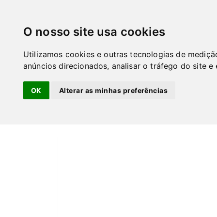
GuiaPT
O nosso site usa cookies
Home
Service establishment em Lisboa
Co
Utilizamos cookies e outras tecnologias de mediçã
Co lecta Retro Concept 
anúncios direcionados, analisar o tráfego do site e
Service establishment
Loja de decoração e brico
- Santa Isabel
OK
Alterar as minhas preferências
Lisboa / Lisboa -