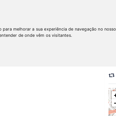
 lecta Retro Concept Store
o para melhorar a sua experiência de navegação no nosso
Store em Lisboa
 entender de onde vêm os visitantes.
lage
Loja de Candeeiros
Loja de mobiliário antigo