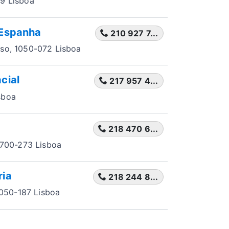
19 Lisboa
 Espanha
210 927 7...
iso, 1050-072 Lisboa
cial
217 957 4...
sboa
218 470 6...
1700-273 Lisboa
ria
218 244 8...
 1050-187 Lisboa