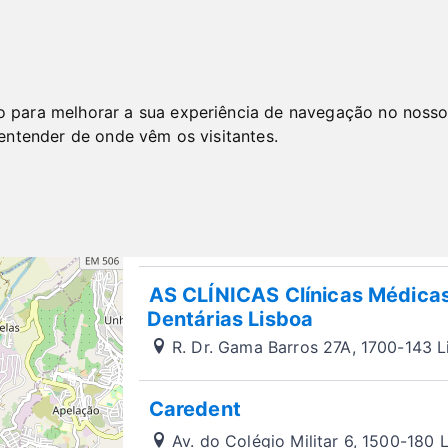
Home
Clínica dentária com serviço de em
o para melhorar a sua experiência de navegação no nosso
Clínica dentária com s
 entender de onde vêm os visitantes.
Lisboa
Procurando por Clínica dentária com s
aqui as principais empresas da região 
AS CLÍNICAS Clínicas Médica
Dentárias Lisboa
R. Dr. Gama Barros 27A, 1700-143 L
Caredent
Av. do Colégio Militar 6, 1500-180 