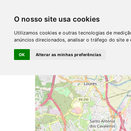
GuiaPT
O nosso site usa cookies
Clique para ativar o Mapa
+
Utilizamos cookies e outras tecnologias de mediçã
−
anúncios direcionados, analisar o tráfego do site e
OK
Alterar as minhas preferências