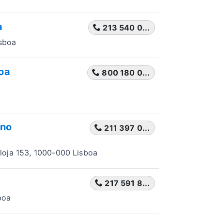
a
213 540 0...
isboa
boa
800 180 0...
eno
211 397 0...
oja 153, 1000-000 Lisboa
217 591 8...
boa