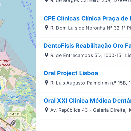
R. de Borges Carneiro 20B, 1200-6
CPE Clínicas Clínica Praça de
R. Dom Luís de Noronha Nº 32 1º P
DentoFisis Reabilitação Oro Fa
R. de Entrecampos 5D, 1000-151 Li
Oral Project Lisboa
R. Luís Augusto Palmeirim n.º 15B, 
Oral XXI Clínica Médica Dentá
Av. República 43 - Galeria Direita,