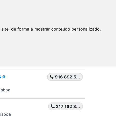
BUSCAR
ergência em Lisboa
 site, de forma a mostrar conteúdo personalizado,
erviço de emergência em
erviço de emergência em Lisboa? Encontre
e entre em contato por telefone, whatsapp.
s e
916 892 5...
isboa
217 162 8...
Lisboa