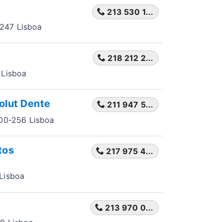
213 530 1...
-247 Lisboa
218 212 2...
 Lisboa
olut Dente
211 947 5...
700-256 Lisboa
tos
217 975 4...
Lisboa
213 970 0...