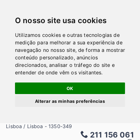
GuiaPT
|||
O nosso site usa cookies
Home
Concessionário de Veículos Usados em Lisboa
Utilizamos cookies e outras tecnologias de
Gilauto Renault Lisboa
medição para melhorar a sua experiência de
Gilauto Renault Lisboa
navegação no nosso site, de forma a mostrar
conteúdo personalizado, anúncios
em Lisboa
direcionados, analisar o tráfego do site e
entender de onde vêm os visitantes.
Concessionário de Veículos Usados
Oficina de reparação de automóveis
OK
Loja de peças para automóveis
Reparação e manutenção de automóveis
Alterar as minhas preferências
Concessionário Renault
Av. 24 de Julho 180 - Prazeres
Lisboa / Lisboa - 1350-349
211 156 061