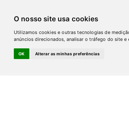
GuiaPT
O nosso site usa cookies
Home
Stand de automóveis em Lisboa
Mel
Utilizamos cookies e outras tecnologias de mediçã
Melvar Automóveis e Peç
anúncios direcionados, analisar o tráfego do site e
Stand de automóveis
Concessionário de Veículo
Oficina automóvel
OK
Alterar as minhas preferências
Azinhaga Lameiros 15 - Carnide
Lisboa / Lisboa - 1600-485