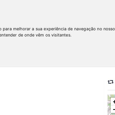
var Automóveis e Peças, S A
o para melhorar a sua experiência de navegação no nosso
as, S A em Lisboa
 entender de onde vêm os visitantes.
s Usados
Loja de peças para automóveis