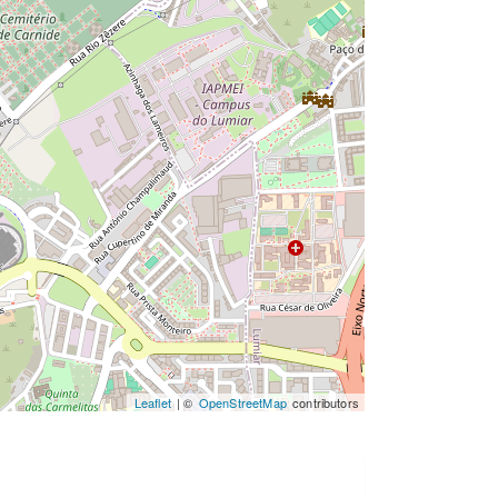
Leaflet
| ©
OpenStreetMap
contributors